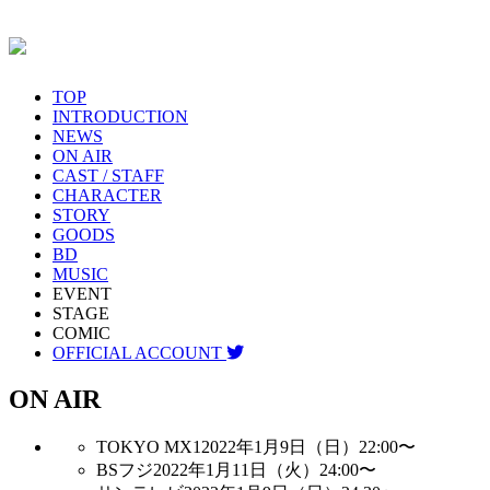
TOP
INTRODUCTION
NEWS
ON AIR
CAST / STAFF
CHARACTER
STORY
GOODS
BD
MUSIC
EVENT
STAGE
COMIC
OFFICIAL ACCOUNT
ON AIR
TOKYO MX1
2022年1月9日（日）22:00〜
BSフジ
2022年1月11日（火）24:00〜