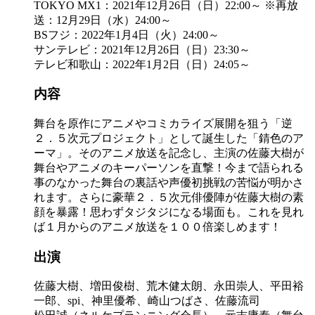
TOKYO MX1：2021年12月26日（日）22:00～
※再放
送：12月29日（水）24:00～
BSフジ：2022年1月4日（火）24:00～
サンテレビ：2021年12月26日（日）23:30～
テレビ和歌山：2022年1月2日（日）24:05～
内容
舞台を原作にアニメやコミカライズ展開を狙う「逆
２．５次元プロジェクト」として誕生した「錆色のア
ーマ」。そのアニメ放送を記念し、主演の佐藤大樹が
舞台やアニメのキーパーソンを直撃！今まで語られる
事のなかった舞台の裏話や声優初挑戦の苦悩が明かさ
れます。さらに豪華２．５次元俳優陣が佐藤大樹の素
顔を暴露！思わずタジタジになる場面も。これを見れ
ば１月からのアニメ放送を１００倍楽しめます！
出演
佐藤大樹、増田俊樹、荒木健太朗、永田崇人、平田裕
一郎、spi、神里優希、崎山つばさ、佐藤流司